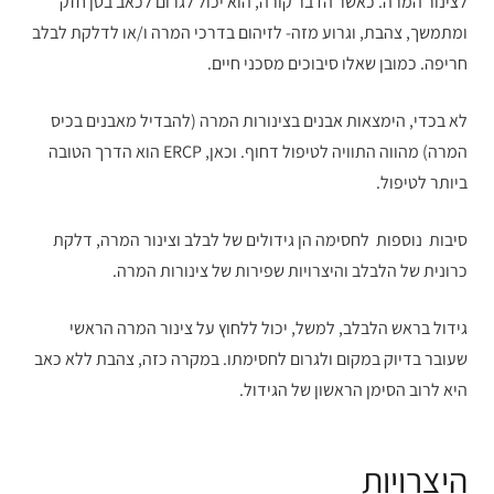
לצינור המרה. כאשר הדבר קורה, הוא יכול לגרום לכאב בטן חזק
ומתמשך, צהבת, וגרוע מזה- לזיהום בדרכי המרה ו/או לדלקת לבלב
חריפה. כמובן שאלו סיבוכים מסכני חיים.
לא בכדי, הימצאות אבנים בצינורות המרה (להבדיל מאבנים בכיס
המרה) מהווה התוויה לטיפול דחוף. וכאן, ERCP הוא הדרך הטובה
ביותר לטיפול.
סיבות נוספות לחסימה הן גידולים של לבלב וצינור המרה, דלקת
כרונית של הלבלב והיצרויות שפירות של צינורות המרה.
גידול בראש הלבלב, למשל, יכול ללחוץ על צינור המרה הראשי
שעובר בדיוק במקום ולגרום לחסימתו. במקרה כזה, צהבת ללא כאב
היא לרוב הסימן הראשון של הגידול.
היצרויות