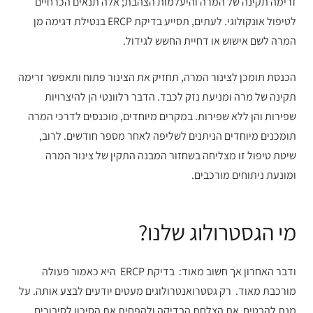
זרימה תקינה של המרה והיעלמות הצהבת; אלה תנאים הכרחיים
לטיפול אונקולוגי. לעתים, תסייע בדיקת ERCP בנטילת דגימה מן
המרה לשם אישוש או דחיית החשש לגידול.
הכנסת תומכן לצינור המרה, תחזיק את הצינור פתוח ותאפשר זרימה
תקינה של מרה ומניעת נזק לכבד. הדבר רלוונטי הן להיצרויות
שפירות והן ללא שפירות. במקרים מיוחדים, מוכנסים לדרכי המרה
תומכנים מיוחדים הניתנים לשליפה לאחר מספר חודשים. לרוב,
שיטת טיפול זו מצליחה בשחזור המבנה התקין של צינור המרה
ומונעת ניתוחים מורכבים.
מי הגסטרולוג שלנו?
ודבר האחרון אך חשוב מאוד: בדיקת ERCP היא כאמור פעולה
מורכבת מאוד. רק גסטרואנטרולוגים מעטים יודעים לבצע אותה. על
מנת להבטיח את הצלחת הבדיקה ולהפחית את הסיכון לסיבוכים,