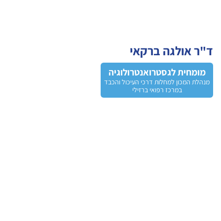
ד"ר אולגה ברקאי
מומחית לגסטרואנטרולוגיה
מנהלת המכון למחלות דרכי העיכול והכבד
במרכז רפואי ברזילי