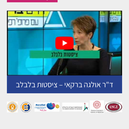
ד"ר אולגה ברקאי – ציסטות בלבלב