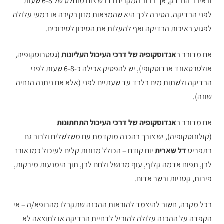
ובאיבר הנבדק, אך ברוב המקרים נדרש צום מוחלט של 6-8 שעות
לפני הבדיקה. הסיבה לכך היא שהמצאות מזון בקיבה או במעי עלולה
לפגוע באיכות הבדיקה ואף להעלות את הסיכון לסיבוכים.
אם מדובר ב
אנדוסקופיה של דרכי העיכול העליונות
(גסטרוסקופיה,
אולטרסאונד אנדוסקופי), יש להפסיק אכילה כ-6-8 שעות לפני
הבדיקה ולשתות מים בלבד עד שעתיים לפני (אלא אם ניתנה הנחיה
שונה).
אם מדובר ב
אנדוסקופיה של דרכי העיכול התחתונות
(קולונוסקופיה), יש צורך בהכנה מוקדמת עם משלשלים ולרוב גם
בתפריט
דל שארית
יום קודם – הכולל מזונות קלים לעיכול כמו אורז
לבן, תפוח אדמה קלוף, עוף מבושל ולחם לבן, תוך הימנעות מירקות,
פירות, קטניות ובשר אדום.
בכל מקרה, חשוב להיצמד להוראות ההכנה שתקבלו מהרופא/ה – אי
הקפדה על ההכנה עלולה להוביל לדחיית הבדיקה או לתוצאה לא