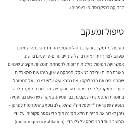
לבדיקה במיקרוסקופ (ביופסיה).
טיפול ומעקב
הטיפול מתמקד בעיקר בניהול תסמיני ההחזר הקיבתי-ושטי וכן
מעקב לצורך זיהוי מוקדם של שינויים טרום-סרטניים בוושט.
אפשרויות הטיפול כוללות תרופות להפחתת חומציות הקיבה, שינויים
באורח החיים (ירידה במשקל, הפסקת עישון, הימנעות ממאכלים
שמחמירים את הרפלוקס). אם נמצא ושט ע"ש בארט, על המטופל
לעבור מעקב על ידי בדיקת גסטרוסקופיה. תדירות המעקב תלויה
בחומרת התסמונת (שנקבעת בביופסיה). במקרה שרואים בביופסיה
תופעה שנקראת "דיספלזיה"- שהיא שלב נוסף בהתקדמות לסרטן –
ניתן לצרוב את הרירית הלא תקינה תוך כדי גסטרוסקופיה, על ידי
מכשיר מיוחד המבוסס על גלי רדיו (radiofrequency ablation).