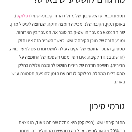
תסמונת בארט היא סיבוך של מחלת החזר קיבתי-ושטי (
רפלוקס
).
באופן תקין, הקיבה שלנו מכילה חומצה חזקה, שנחוצה לעיכול מזון.
שריר הנמצא במעבר הוושט-קיבה סוגר את המעבר בין הארוחות
ומונע חזרה של תוכן הקיבה לוושט. כאשר השריר הזה אינו חזק
מספיק, התוכן החומצי של הקיבה עולה לוושט וגורם שם למעין כוויה.
(הוושט, בניגוד לקיבה, אינו חסין מפני השפעה של החומצה על
הרירית). חשיפה חוזרת של רירית הוושט לחומצה עלולה בחלק
מהסובלים ממחלת רפלוקס לגרום עם הזמן להופעת תסמונת ע"ש
בארט.
גורמי סיכון
החזר קיבתי ושטי (רפלוקס) היא מחלה שכיחה מאוד, הנמצאת
בכ-20% מהאוכלוסייה, אבל רק כחמישית מהחולים בה יפתחו