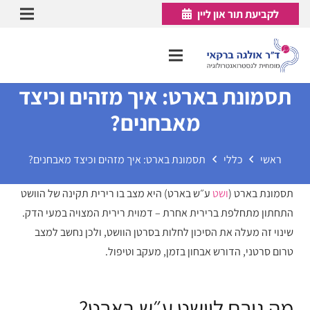
לקביעת תור און ליין
תסמונת בארט: איך מזהים וכיצד
מאבחנים?
ראשי
כללי
תסמונת בארט: איך מזהים וכיצד מאבחנים?
תסמונת בארט (
ושט
ע״ש בארט) היא מצב בו רירית תקינה של הוושט
התחתון מתחלפת ברירית אחרת – דמוית רירית המצויה במעי הדק.
שינוי זה מעלה את הסיכון לחלות בסרטן הוושט, ולכן נחשב למצב
טרום סרטני, הדורש אבחון בזמן, מעקב וטיפול.
מה גורם לוושט ע״ש בארט?