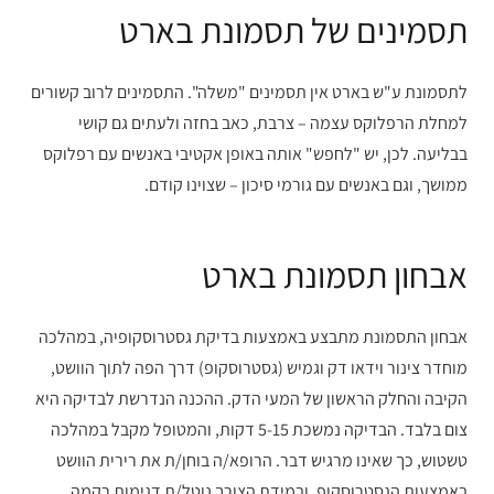
תסמינים של תסמונת בארט
לתסמונת ע"ש בארט אין תסמינים "משלה". התסמינים לרוב קשורים
למחלת הרפלוקס עצמה – צרבת, כאב בחזה ולעתים גם קושי
בבליעה. לכן, יש "לחפש" אותה באופן אקטיבי באנשים עם רפלוקס
ממושך, וגם באנשים עם גורמי סיכון – שצוינו קודם.
אבחון תסמונת בארט
אבחון התסמונת מתבצע באמצעות בדיקת גסטרוסקופיה, במהלכה
מוחדר צינור וידאו דק וגמיש (גסטרוסקופ) דרך הפה לתוך הוושט,
הקיבה והחלק הראשון של המעי הדק. ההכנה הנדרשת לבדיקה היא
צום בלבד. הבדיקה נמשכת 5-15 דקות, והמטופל מקבל במהלכה
טשטוש, כך שאינו מרגיש דבר. הרופא/ה בוחן/ת את רירית הוושט
באמצעות הגסטרוסקופ, ובמידת הצורך נוטל/ת דגימות רקמה