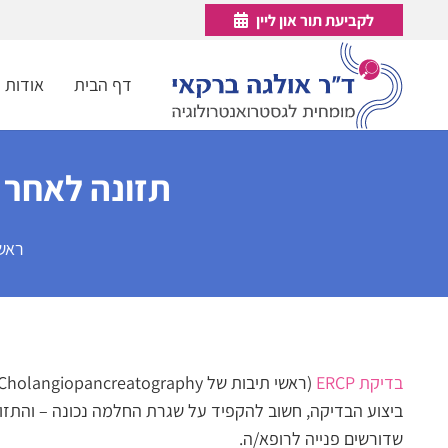
לקביעת תור און ליין
דף הבית
אודות
תזונה לאחר ERCP: כך תאכלו נכון ותסייעו לגוף להתאוש
ראש
בדיקת ERCP
(ראשי תיבות של Endoscopic Retrograde Cholangiopancreatography) היא פעולה אנדוסקופית מורכבת המשמשת לאבחון ולטיפול בבעיות בדרכי המרה וה
שדורשים פנייה לרופא/ה.