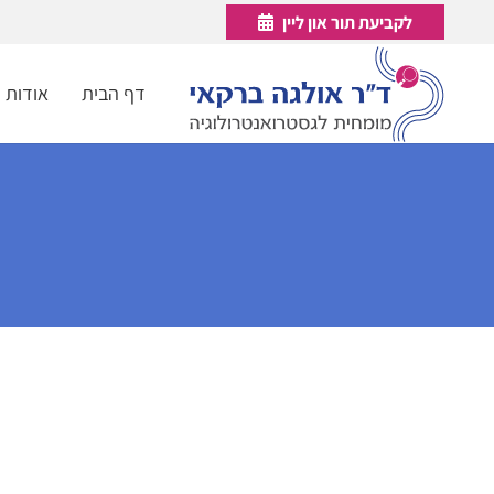
לקביעת תור און ליין
דף הבית
אודות