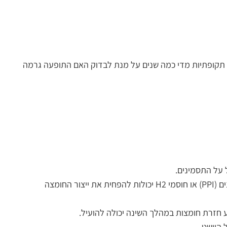
יה תקופתיות מדי כמה שנים על מנת לבדוק האם התופעה גרמה
 על התסמינים.
תרופות – תרופות ללא מרשם כמו תרופות סותרות חומצה שמנטרלות את חומצות הקיבה. תרופות מרשם כמו מעכבי משאבת פרוטונים (PPI) או חוסמי H2 יכולות להפחית את ייצור החומצה
ע חזרת חומצות במהלך השינה יכולה להועיל.
 הוושט.