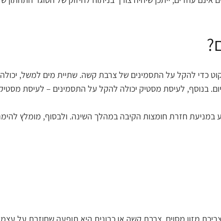
?
נקוט כדי להקל על התסמינים של צרבת קשה. שתיית מים למשל, יכול
ם. בנוסף, לעיסת מסטיק יכולה להקל על התסמינים – לעיסת מסטיק 
 המיטה בכ-10-15 ס"מ. זה יכול לסייע במניעת חזרת חומצות הקיבה במהלך השינה. ולבס
ריכת מזון מסוים. צרבת קשה או כרונית היא תופעה שחוזרת על עצמה