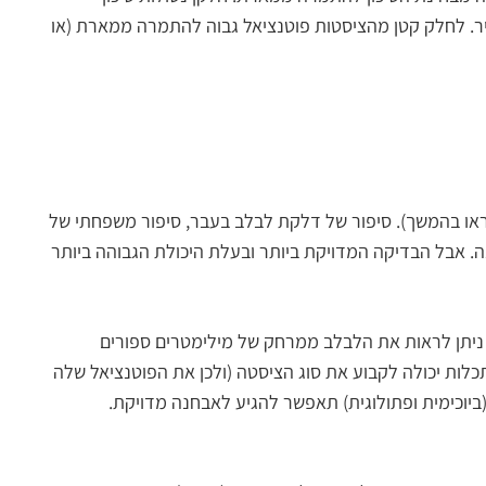
דיר. לחלק קטן מהציסטות פוטנציאל גבוה להתמרה ממארת (או
 להיוועץ ברופא/ה גסטרואנטרולוג/ית עם התמקצעות מיוחדת בתחום הלבלב (שהוא/היא לרוב גם מוכשרים בביצוע EUS – ראו בהמשך). סיפור של דלקת לבלב בעבר, סיפור משפחתי של
דם (כולל סמני סרטן וסמני דלקת בלבלב), בדיקות דימות לא פולשניות (CT ו-MRI) יכוונו לאבחנה. אבל הבדיקה המדויקת ביותר ובעלת היכולת הגבוהה ביותר
 ניתן לראות את הלבלב ממרחק של מילימטרים ספורים
לות יכולה לקבוע את סוג הציסטה (ולכן את הפוטנציאל שלה
יוכימית ופתולוגית) תאפשר להגיע לאבחנה מדויקת.