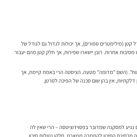
קטן (מילימטרים ספורים), אך יכולות לגדול גם לגודל של
רסאונד או MRI, שבוצעו מסיבות אחרות. רובן יישארו שפירות, אך חלק קטן מהם יעבור
ות". (השם "מדומה" מטעה. הציסטה הרי באמת קיימת, אך
 דלקתיות, אין בהן שום סכנה של הפיכה לסרטן.
גיע למסקנה שמדובר בפסוידוציטסה – הרי שאין לה
יה מבחינת הסיכון להתמרה ממארת. חלקן נטולות סיכון