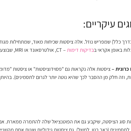
ים עיקריים:
דרך כלל) שמפריש נוזל. אלה ציסטות שכיחות מאוד, שמתחילות מגודל 
לות באופן אקראי ב
בדיקות דימות
– CT, אולט
כרונית –
ציסטות אלה נקראות גם "פסוידוציסטות" או ציסטות "מדומ
ות, וזה חלק מן ההסבר לכך שהיא נוטה יותר לגרום לתסמינים). בהיותן
ת סוג הציסטה, שיקבע גם את הפוטנציאל שלה להתמרה ממארת. אם נ
 לתסמינים (כאב בטן, למשל). גם ציסטות גידוליות שונות אחת מהשני