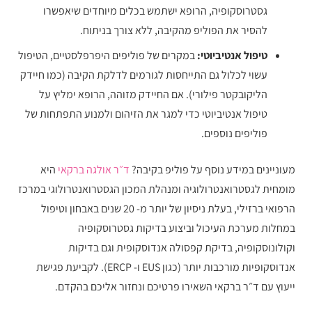
גסטרוסקופיה, הרופא ישתמש בכלים מיוחדים שיאפשרו
להסיר את הפוליפ מהקיבה, ללא צורך בניתוח.
טיפול אנטיביוטי:
במקרים של פוליפים היפרפלסטיים, הטיפול
עשוי לכלול גם התייחסות לגורמים לדלקת הקיבה (כמו חיידק
הליקובקטר פילורי). אם החיידק מזוהה, הרופא ימליץ על
טיפול אנטיביוטי כדי למגר את הזיהום ולמנוע התפתחות של
פוליפים נוספים.
מעוניינים במידע נוסף על פוליפ בקיבה?
ד״ר אולגה ברקאי
היא
מומחית לגסטרואנטרולוגיה ומנהלת המכון הגסטרואנטרולוגי במרכז
הרפואי ברזילי, בעלת ניסיון של יותר מ- 20 שנים באבחון וטיפול
במחלות מערכת העיכול וביצוע בדיקות גסטרוסקופיה
וקולונוסקופיה, בדיקת קפסולה אנדוסקופית וגם בדיקות
אנדוסקופיות מורכבות יותר (כגון EUS ו- ERCP). לקביעת פגישת
ייעוץ עם ד״ר ברקאי השאירו פרטיכם ונחזור אליכם בהקדם.