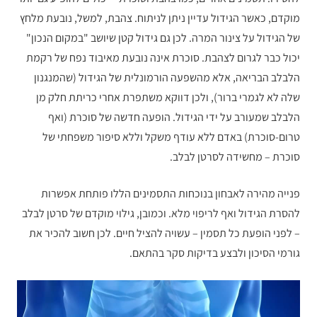
מוקדם, כאשר הגידול עדיין ניתן לניתוח. צהבת, למשל, נובעת מלחץ
של הגידול על צינור המרה. לכן גם גידול קטן שיושב "במקום הנכון"
יכול כבר לגרום לצהבת. סוכרת אינה נובעת מאיבוד נפח של רקמת
הלבלב הבריאה, אלא מהשפעה הורמונלית של הגידול (שהמנגנון
שלה לא לגמרי ברור), ולכן דווקא משתפרת אחרי כריתת חלק מן
הלבלב שמעורב על ידי הגידול. הופעה חדשה של סוכרת (ואף
טרום-סוכרת) באדם ללא עודף משקל וללא סיפור משפחתי של
סוכרת – מחשידה לסרטן לבלב.
פנייה מהירה לאבחון בנוכחות התסמינים הללו פותחת אפשרות
להסרת הגידול ואף לריפוי מלא. וכמובן, גילוי מוקדם של סרטן לבלב
– לפני הופעת כל תסמין – עשויה להציל חיים. לכן חשוב להכיר את
גורמי הסיכון ולבצע בדיקות סקר בהתאם.