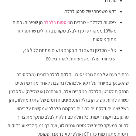
סוכרת.
רקע משפחתי של סרטן לבלב.
ציסטות בלבלב – מרבית ה
ציסטות בלבלב
הן שפירות. פחות
מ-10% ממקרי סרטן הלבלב מקורם בגידולים שהתפתחו
מתוך ציסטות.
גיל – הסרטן נחשב נדיר בקרב אנשים מתחת לגיל 45,
ושכיחותו עולה משמעותית לאחר גיל 60.
נרחיב כעת על כמה גורמי סיכון. דלקת לבלב כרונית (מכל סיבה
שהיא, אך במיוחד על רקע אלכוהול) נחשבת לאחד מגורמי הסיכון
החזקים לסרטן הלבלב. במקרים אלה, האבחנה (או שלילה) של סרטן
עשויה להיות קשה, הן בגלל התסמינים הדומים של שתי המחלות, והן
בשל שינויים דלקתיים כרוניים ברקמת הלבלב שמקשים על זיהוי
סרטן בבדיקות דימות. כל חולה עם דלקת לבלב מתקדמת צריך
להיות במעקב סדיר של גסטרואנטרולוג, ועם רף נמוך לביצוע בדיקות
דימות מתקדמות כגון CT ואולטרסאונד אנדוסקופי.