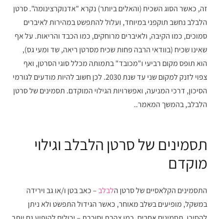
זה, כאשר הסוג השכיח (והאלים ביותר) נקרא "אדנוקרצינומה". סרטן
הלבלב נחשב תוקפני במיוחד, ועלול להתפשט במהירות לאיברים
סמוכים, כמו הקיבה, ולאיברים מרוחקים, כמו הכבד והריאות. על אף
שאינו שכיח (בוודאי הרבה פחות שכיח מסרטן ריאה, שד ומעי גס),
הוא תופס מקום רביעי ו"מכובד" בתמותה מכלל סוגי הסרטן, ואף
צפוי לזנק למקום שני עד שנת 2030. לכן חשוב להיות מודעים לגורמי
הסיכון, דרכי המניעה, ואפשרויות הגילוי המוקדם. תסמינים של סרטן
הלבלב, בהמשך המאמר..
תסמינים של סרטן הלבלב וגילוי
מוקדם
התסמינים הקלאסיים של סרטן ה
לבלב
– כאב בטן ו/או גב וירידה
במשקל, מופיעים בשלב מאוחר, כאשר הגידול התפשט ולא ניתן
להסירו. תסמינים אחרים, כמו צהבת וסוכרת – יכולים להופיע גם יותר