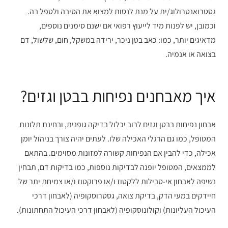
גסטרואנטרולוג/ית על מנת לנסות למצוא את הסיבה ולטפל בה.
וכמובן, יש לפנות מיד לייעוץ רפואי אם ישנם סימנים נוספים,
מדאיגים יותר, כמו: כאב בטן ניכר, ירידה במשקל, חום, שלשול, דם
בצואה או אנמיה.
איך מאבחנים נפיחות בבטן וגזים?
אבחון נפיחות בבטן וגזים לרוב יכלול בדיקה גופנית, ובחינת תלונות
המטופל, כמו גם הרגלי האכילה שלו. לעתים יהיה צורך בניהול יומן
אכילה, כדי להבין אם הנפיחות קשורה למזונות מסוימים. בהתאם
לממצאים, המטופל יופנה לבדיקות נוספות, כמו בדיקות דם, תבחין
נשיפה לאבחון אי-סבילות ללקטוז ו/או פרוקטוז ו/או צמיחת יתר של
חיידקים במעי הדק, בדיקת צואה, גסטרוסקופיה (לאבחון דרכי
העיכול העליונות) וקולונוסקופיה (לאבחון דרכי העיכול התחתונות).