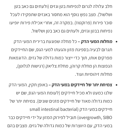
חלב עלולה לגרום לנפיחות בטן וגזים (ולעתים גם כאב בטן
ושלשול). מצב נפוץ נוסף הוא מחסור באנזים שתפקידו לעכל
סוכר פירות (פרוקטוז). במקרה זה, אחרי אכילת פירות יופיעו
נפיחות בבטן וגזים, ולעתים גם כאב בטן ושלשול.
מחלות המעי הדק –
כל מחלה שפוגעת ברירית המעי הדק
תגרום לבעיה בספיגת מזון והגעתו למעי הגס, שם החיידקים
מפרקים אותו, תוך כדי ייצור כמות גדולה של גזים. הדוגמאות
הנפוצות הן מחלת קרוהן, מחלת צליאק (רגישות לגלוטן),
מחלות זיהומיות ועוד.
צמיחת יתר של חיידקים במעי הדק –
באופן תקין, המעי הדק
שלנו כמעט ולא מכיל חיידקים (לעומת המעי הגס, שם יש
כמות גדולה מאוד של חיידקים מזנים שונים). צמיחת יתר של
חיידקים במעי הדק (small intestinal bacterial
overgrowth, SIBO) תוביל לפירוק המזון על ידי חיידקים כבר
במעי הדק, עם היווצרות של כמות גדולה של גזים. מצבים בהם