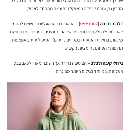
שהולך ומחמיר עם הזמן. הוא נוטה להופיע אחרי ארוחות וגם בלילה,
מקרין גב, וגורם לירידה במשקל (כתוצאה מהפחד לאכול).
דלקת בקיבה (
גסטריטיס
) –
הכאבים בבטן העליונה עשויים להחמיר
לאחר אכילה ולעתים מתלווים אליהם תסמינים נוספים, כמו תחושת
מלאות, בחילות והקאות (במקרים נדירים). הטיפול יהיה באמצעות
תרופות להפחתת חומציות הקיבה.
גידולי קיבה ולבלב –
הם סיבה נדירה אך חשובה מאוד לכאב בבטן
העליונה, במיוחד בגילים היותר מבוגרים.