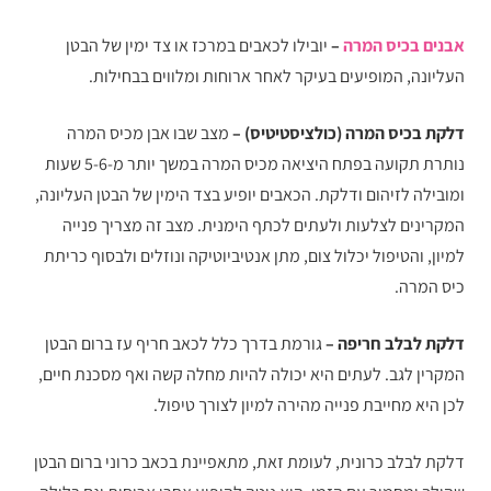
אבנים בכיס המרה
–
יובילו לכאבים במרכז או צד ימין של הבטן
העליונה, המופיעים בעיקר לאחר ארוחות ומלווים בבחילות.
דלקת בכיס המרה (כולציסטיטיס) –
מצב שבו אבן מכיס המרה
נותרת תקועה בפתח היציאה מכיס המרה במשך יותר מ-5-6 שעות
ומובילה לזיהום ודלקת. הכאבים יופיע בצד הימין של הבטן העליונה,
המקרינים לצלעות ולעתים לכתף הימנית. מצב זה מצריך פנייה
למיון, והטיפול יכלול צום, מתן אנטיביוטיקה ונוזלים ולבסוף כריתת
כיס המרה.
דלקת לבלב חריפה –
גורמת בדרך כלל לכאב חריף עז ברום הבטן
המקרין לגב. לעתים היא יכולה להיות מחלה קשה ואף מסכנת חיים,
לכן היא מחייבת פנייה מהירה למיון לצורך טיפול.
דלקת לבלב כרונית, לעומת זאת, מתאפיינת בכאב כרוני ברום הבטן