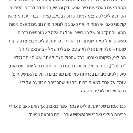
המתבצעת באמצעות סיב אופטי דק וגמיש, המוחדר דרך פי הטבעת.
הסרת פוליפ לכשעצמה אינה כרוכה בכאב, מאחר שברירית המעי אין
קולטני כאב. אי הנוחות ואף כאב בקולונוסקופיה נובעים מעצם ניפוח
המעי והתקדמות של המכשיר, אבל גם אלה לא מורגשים בזכות
טשטוש יעיל מאוד שניתן דרך הווריד. כריתת פוליפ מבוצעת בשיטות
שונות – מלקחיים או לולאה, עם או בלי חשמל – בהתאם לגודל
הפוליפ, מיקומו וצורתו. ככל שהפוליפ גדול יותר ושטוח יותר (ללא
"גבעול"), כך הסיכוי לסיבוכים (כמו נקב ודימום) גדול יותר. עם זאת,
סיכון לסיבוכים גם בכריתת פוליפים מורכבים (גדולים ו/או שטוחים)
עומד על אחד למאות רבות, בתנאי שהכריתה מבוצעת על ידי
גסטרואנטרולוג/ית מנוסה.
כבר אמרנו שכריתת פוליפ עצמה אינה כואבת. אך האם כאבים אחרי
כריתת פוליפ ואחרי שהטשטוש עובר – הם תופעה צפויה?