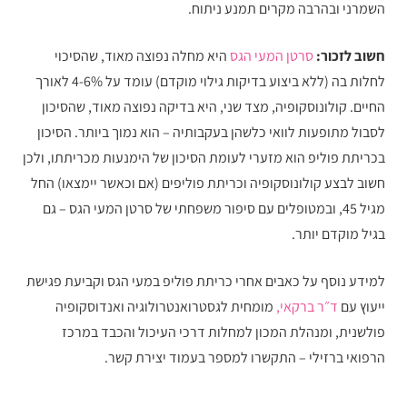
השמרני ובהרבה מקרים תמנע ניתוח.
חשוב לזכור:
סרטן המעי הגס
היא מחלה נפוצה מאוד, שהסיכוי
לחלות בה (ללא ביצוע בדיקות גילוי מוקדם) עומד על 4-6% לאורך
החיים. קולונוסקופיה, מצד שני, היא בדיקה נפוצה מאוד, שהסיכון
לסבול מתופעות לוואי כלשהן בעקבותיה – הוא נמוך ביותר. הסיכון
בכריתת פוליפ הוא מזערי לעומת הסיכון של הימנעות מכריתתו, ולכן
חשוב לבצע קולונוסקופיה וכריתת פוליפים (אם וכאשר יימצאו) החל
מגיל 45, ובמטופלים עם סיפור משפחתי של סרטן המעי הגס – גם
בגיל מוקדם יותר.
למידע נוסף על כאבים אחרי כריתת פוליפ במעי הגס וקביעת פגישת
ייעוץ עם
ד״ר ברקאי,
מומחית לגסטרואנטרולוגיה ואנדוסקופיה
פולשנית, ומנהלת המכון למחלות דרכי העיכול והכבד במרכז
הרפואי ברזילי – התקשרו למספר בעמוד יצירת קשר.