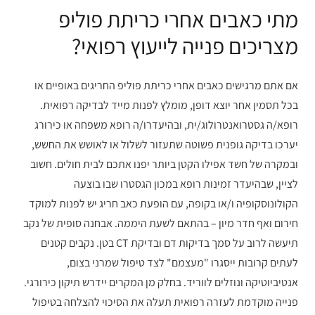
מתי כאבים אחרי כריתת פוליפ
מצריכים פנייה לייעוץ רפואי?
אם אתם מרגישים כאבים אחרי כריתת פוליפ החריגים באופיים או
בכל תסמין אחר יוצא דופן, מומלץ לפנות מייד לבדיקה רפואית.
רופא/ה גסטרואנטרולוג/ית, ובהיעדרו/ה רופא משפחה או כירורג
יערכו בדיקה גופנית פשוטה שתעזור לשלול או לאושש את החשש,
ובמקרה של חשד אפילו הקטן ביותר יפנו אתכם לבית חולים. חשוב
לציין, שבהיעדר זמינות רופא במכון הגסטרו שבו בוצעה
הקולונוסקופיה ו/או בקופה, עם הופעת כאב חריג יש לפנות למוקד
חירום ואף חדר מיון – בהתאם לשעת היממה. אבחנה סופית של נקב
תיעשה לרוב על סמך בדיקות דם ובדיקת CT בטן. נקבים קטנים
לעתים קרובות ייסגרו "מעצמם" לצד טיפול שמרני בצום,
אנטיביוטיקה ונוזלים לווריד. בחלק מן המקרים יידרש תיקון כירורגי.
פנייה מוקדמת לעזרה רפואית תעלה את הסיכוי להצלחה בטיפול