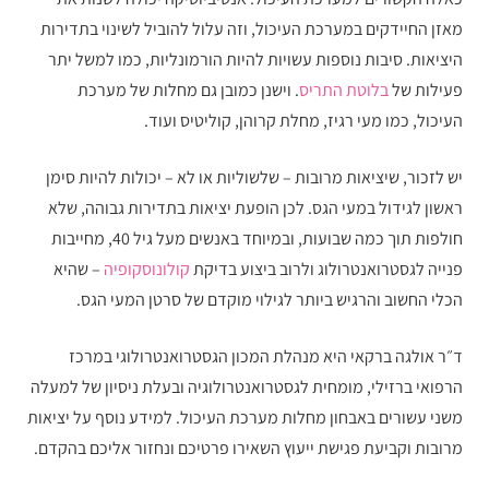
מאזן החיידקים במערכת העיכול, וזה עלול להוביל לשינוי בתדירות
היציאות. סיבות נוספות עשויות להיות הורמונליות, כמו למשל יתר
פעילות של
בלוטת התריס
. וישנן כמובן גם מחלות של מערכת
העיכול, כמו מעי רגיז, מחלת קרוהן, קוליטיס ועוד.
יש לזכור, שיציאות מרובות – שלשוליות או לא – יכולות להיות סימן
ראשון לגידול במעי הגס. לכן הופעת יציאות בתדירות גבוהה, שלא
חולפות תוך כמה שבועות, ובמיוחד באנשים מעל גיל 40, מחייבות
פנייה לגסטרואנטרולוג ולרוב ביצוע בדיקת
קולונוסקופיה
– שהיא
הכלי החשוב והרגיש ביותר לגילוי מוקדם של סרטן המעי הגס.
ד״ר אולגה ברקאי היא מנהלת המכון הגסטרואנטרולוגי במרכז
הרפואי ברזילי, מומחית לגסטרואנטרולוגיה ובעלת ניסיון של למעלה
משני עשורים באבחון מחלות מערכת העיכול. למידע נוסף על יציאות
מרובות וקביעת פגישת ייעוץ השאירו פרטיכם ונחזור אליכם בהקדם.