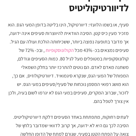
לדיוורטיקוליטיס
סעיף, או בשמו הלועזי: דיוורטיקול, הינו בליטה בדופן המעי הגס. הוא
מזכיר מעין כיס קטן. הסיבה הוודאית להיווצרות סעיפים אינה ידועה,
אך מדובר בתופעה נפוצה ביותר, ששכיחותה הולכת ועולה עם הגיל.
סעיפים נמצאים בכ- 43% מכל
הקולונוסקופיות
, ובכ- 72% של
קולונוסקופיות במטופלים מעל לגיל 80. כמות הסעיפים וגודלם,
משתנה מאדם לאדם. הם נוטים להתרכז יותר בחלק השמאלי
המפותל של המעי הגס, שנקרא סיגמואיד. דיוורטיקולוזיס, אם כך,
הוא מושג רפואי המסמן נוכחות של סעיף/סעיפים במעי הגס. יש
לזכור, שברוב המקרים, סעיפים במעי הגס לא יגרמו לשום בעיה, ולכן
אין צורך לטפל בהם.
לעתים רחוקות, מתפתחת באחד הסעיפים דלקת דיוורטיקוליטיס.
הסיבה לכך גם היא לא ידועה, אך קרוב לדוואי שמדובר בלחץ של
צואה על הפתח הקטן בסעיף, שגורם למתח של הדופן החלשה