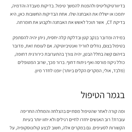
בדיוורטיקוליטיס ולהפנות להמשך טיפול. בדיקות מעבדה והדמיה,
יתמכו או ישללו את האבחנה שלו. אחת הבדיקות החשובות כאן, היא
בדיקת CT, אשר תוכל לאשש את האבחנה ולקבוע את חומרתה.
במידה ומדובר בנקב קטן ובדלקת קלה יחסית, ניתן יהיה להסתפק
בטיפול בצום, נוזלים לווריד ואנטיביוטיקה. אם לעומת זאת, מדובר
בזיהום קשה בחלל הבטן, יהיה צורך בהתערובת כירורגית דחופה,
כולל ניקוז מורסה ואף ניתוח דחוף. ברור מכך, שרוב המטופלים
(מלבד, אולי, המקרים הקלים ביותר) יופנו לחדר מיון.
בגמר הטיפול
ומה קורה לאחר שהטיפול מסתיים בהצלחה והמחלה החריפה
עוברת? רוב האנשים יחזרו לחיים רגילים ולא יחוו יותר בעיות
הקשורות לסעיפים. גם במקרים אלה, חשוב לבצע קולונוסקופיה, על