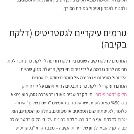
ולפנות לאבחון וטיפול במידת הצורך.
גורמים עיקריים לגסטריטיס (דלקת
בקיבה)
הגורמים לדלקת קיבה שונים בין דלקת חריפה לדלקת כרונית. דלקת
חריפה לרוב נגרמת על ידי זיהום חיידקי/ הרעלת מזון, שתיית
אלכוהול מופרזת או צריכה של חומרים טוקסיים אחרים.
הגורם העיקרי לדלקת כרונית בקיבה הוא זיהום על ידי חיידק
הליקובקטר פילורי
. חיידק זה שכיח מאוד (בהערכה גסה, הוא נמצא
בכ- %50 מאוכלוסיית ישראל). רוב האנשים "חיים בשלום" איתו –
כלומר, לא יפתחו שום תסמינים או סיבוכים. בחלק מן המקרים, הוא
יגרום לדלקת ואף כיב קיבה. דלקת כרונית על ידי הליקובקטר יכולה
עם הזמן להוביל לניוון של רירית הקיבה – מצב הקרוי "גסטריטיס