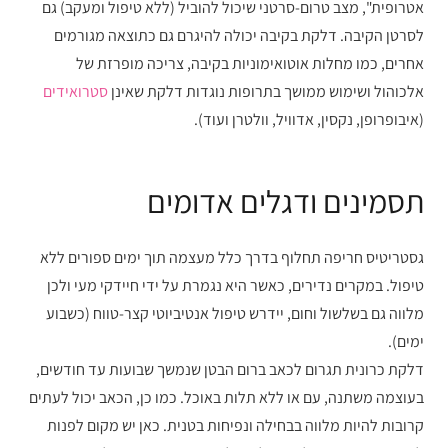
אטרופית", מצב טרום-סרטני שיכול להוביל (ללא טיפול ומעקב) גם
לסרטן הקיבה. דלקת בקיבה יכולה להיגרם גם כתוצאה מגורמים
אחרים, כמו מחלות אוטואימוניות בקיבה, צריכה מופרזת של
אלכוהול ושימוש ממושך בתרופות נוגדות דלקת שאינן
סטרואידים
(איבופרופן, נקסין, אדוויל, וולטרן ועוד).
תסמינים ודגלים אדומים
גסטריטיס חריפה תחלוף בדרך כלל מעצמה תוך ימים ספורים ללא
טיפול. במקרים נדירים, כאשר היא נגמרת על ידי חיידקי מעי ולכן
מלווה גם בשלשול וחום, יידרש טיפול אנטיביוטי קצר-טווח (כשבוע
ימים).
דלקת כרונית תגרום לכאב ברום הבטן שנמשך שבועות עד חודשים,
בעוצמה משתנה, עם או ללא תלות באוכל. כמו כן, הכאב יכול לעתים
קרובות להיות מלווה בבחילה ונפיחות בטנית. כאן יש מקום לפנות