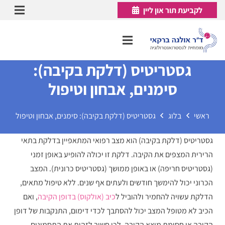
לקביעת תור און ליין
גסטריטיס (דלקת בקיבה):
סימנים, אבחון וטיפול
ראשי
בלוג
גסטריטיס (דלקת בקיבה): סימנים, אבחון וטיפול
גסטריטיס (דלקת בקיבה) הוא מצב רפואי המתאפיין בדלקת בתאי
הרירית המצפים את הקיבה. דלקת זו יכולה להופיע באופן זמני
(גסטריטיס חריפה) או באופן ממושך (גסטריטיס כרונית). המצב
הכרוני יכול להימשך חודשים ולעתים אף שנים. ללא טיפול מתאים,
הדלקת עשויה להחמיר ולהוביל ל
כיב (אולקוס) בדופן הקיבה
, ואם
הכיב לא מטופל המצב יכול להסתבך לכדי דימום, התנקבות של דופן
הקיבה או חסימת מוצא הקיבה. לכן חשוב לזהות את התסמינים,