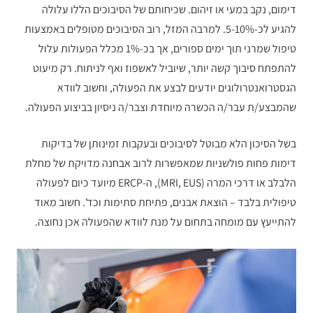
דימום, נקב במעי או זיהום. שכיחותם של הסיבוכים הללו עלולה
להגיע לכ-5-10%. למרבה המזל, רוב הסיבוכים מטופלים באמצעות
טיפול שמרני תוך ימים ספורים, אך בכ-1% מכלל הפעולות עלול
להתפתח סיבוך קשה יותר, שיוביל לאשפוז ואף לניתוח. רק מיעוט
הגסטרואנטרולוגים יודעים לבצע את הפעולה, וחשוב לוודא
שהמבצע/ת עבר/ה הכשרה מיוחדת וצבר/ה ניסיון בביצוע הפעולה.
בשל הסיכון הלא מבוטל לסיבוכים ובעקבות זמינותן של בדיקות
דימות פחות פולשניות שמאפשרות לרוב אבחנה מדויקת של מחלת
הלבלב או דרכי המרה (MRI, EUS), ה-ERCP מיועד כיום לפעולה
טיפולית בלבד – הוצאת אבנים, פתיחת סתימות וכד'. חשוב מאוד
להתייעץ עם מומחה בתחום על מנת לוודא שהפעולה אכן נחוצה.