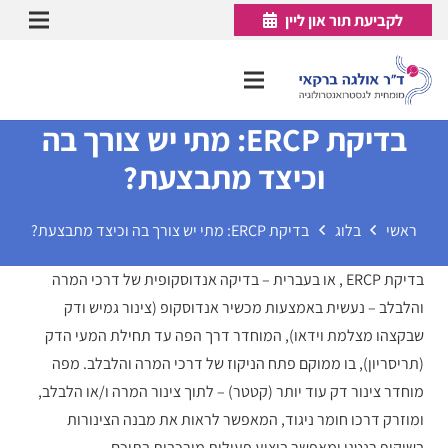
לקביעת תור און ליין
בדיקת ERCP: מתי יש צורך בה
וכיצד מתבצעת?
ראשי
בלוג
בדיקת ERCP: מתי יש צורך בה וכיצד מתבצעת?
בדיקת ERCP , או בעברית – בדיקה אנדוסקופית של דרכי המרה
והלבלב – נעשית באמצעות מכשיר אנדוסקופ (צינור גמיש ודק
שבקצהו מצלמת וידאו), המוחדר דרך הפה עד תחילת המעי הדק
(תריסריון), בו ממוקם פתח הניקוז של דרכי המרה והלבלב. מפה
מוחדר צינור דק עוד יותר (קטטר) – לתוך צינור המרה ו/או הלבלב,
ומוזרק דרכו חומר ניגוד, המאפשר לראות את מבנה הצינורות
בשיקוף רנטגן ומאפשר ביצוע פעולות מורכבות בתוכם.