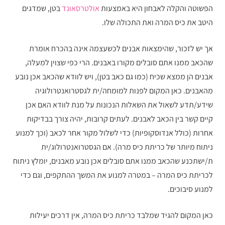
הפשוטה והקלה לאבחון היא באמצעות
אולטרסאונד
בטן, שמדגים
היטב את כיס המרה ואת התכולה שלו.
אך יש לזכור, שהימצאות אבנים לכשעצמה אינה בהכרח אומרת
שהכאב ממנו אתם סובלים מקורו באבנים. הרי כפי שצוין למעלה,
אבנים הן ממצא שכיח (כמו גם כאב בטן), ויש לוודא שהכאב אכן נובע
מהאבנים. כאן המקום לפנות למומחה/ית לגסטרואנטרולוגיה
שידע/תדע לשאול את השאלות הנכונות על מנת לוודא האם אכן
קיים קשר בין הכאב לאבנים. לעתים קרובות, יהיה צורך בבדיקות
אחרות (כולל אנדוסקופיות) כדי לשלול מקור אחר לכאב (וכך למנוע
ניתוח מיותר של כריתת כיס מרה). אם הגסטרואנטרולוג/ית
ת/ישתכנע שהכאב ממנו אתם סובלים אכן נובע מאבנים, יומלץ ניתוח
לכריתת כיס המרה – במטרה למנוע את המשך ההתקפים, וגם כדי
למנוע סיבוכים.
כאן המקום להגיד שמלבד כריתת כיס המרה, אין דרכים יעילות