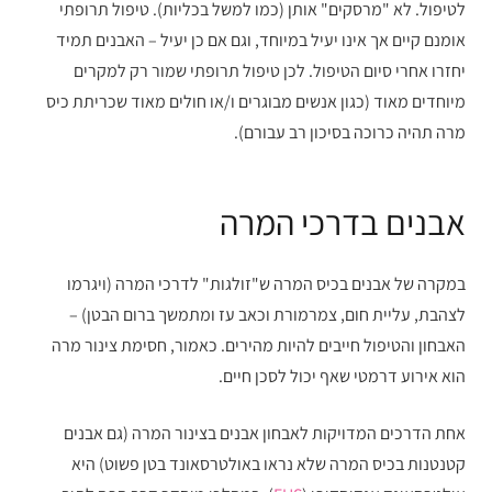
לטיפול. לא "מרסקים" אותן (כמו למשל בכליות). טיפול תרופתי
אומנם קיים אך אינו יעיל במיוחד, וגם אם כן יעיל – האבנים תמיד
יחזרו אחרי סיום הטיפול. לכן טיפול תרופתי שמור רק למקרים
מיוחדים מאוד (כגון אנשים מבוגרים ו/או חולים מאוד שכריתת כיס
מרה תהיה כרוכה בסיכון רב עבורם).
אבנים בדרכי המרה
במקרה של אבנים בכיס המרה ש"זולגות" לדרכי המרה (ויגרמו
לצהבת, עליית חום, צמרמורת וכאב עז ומתמשך ברום הבטן) –
האבחון והטיפול חייבים להיות מהירים. כאמור, חסימת צינור מרה
הוא אירוע דרמטי שאף יכול לסכן חיים.
אחת הדרכים המדויקות לאבחון אבנים בצינור המרה (גם אבנים
קטנטנות בכיס המרה שלא נראו באולטרסאונד בטן פשוט) היא