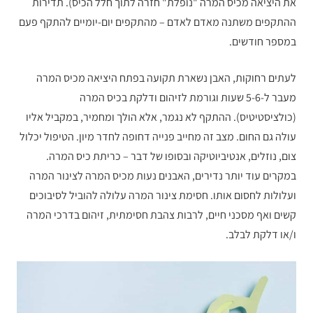
את היציאה מכיס המרה "נופלת" חזרה לתוך חלל הכיס). תדירות
ההתקפים משתנה מאדם לאדם – מהתקפים יום-יומיים להתקף פעם
במספר חודשים.
לעתים רחוקות, האבן נשארת תקועה בפתח היציאה מכיס המרה
מעבר ל-5-6 שעות וגורמת לזיהום ודלקת בכיס המרה
(כולציסטיטיס). ההתקף לא נגמר, אלא הולך ומחמיר, במקביל אליו
עולה גם החום. מצב זה מחייב פנייה דחופה לחדר מיון. הטיפול יכלול
צום, נוזלים, אנטיביוטיקה ובסופו של דבר – כריתת כיס המרה.
במקרים עוד יותר נדירים, האבנים נעות מכיס המרה לצינור המרה
ועלולות לחסום אותו. חסימת צינור המרה עלולה להוביל לסיבוכים
קשים ואף מסכני חיים, לרבות צהבת חסימתית, זיהום בדרכי המרה
ו/או דלקת לבלב.