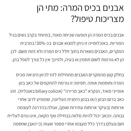
אבנים בכיס המרה: מתי הן
מצריכות טיפול?
אבנים בכיס המרה הן תופעה שכיחה מאוד, במיוחד בקרב נשים בגיל
הפוריות. באוכלוסייה זו ניתן למצוא אבנים בכ-30%! במרבית
המקרים, האבנים נשארות בתוך חלל כיס המרה ולא זזות משם. לכן
הן לא גורמות לשום תסמין או בעיה, ולפיכך אין כל צורך לטפל בהן.
בחלק קטן מהמקרים האבנים מתחילות לזוז לכיוון היציאה מכיס
המרה וחוסמות אותה. חסימה זו גורמת להתקפים של כאב בטן
אופייני מאוד, הנקרא "כאב מרירה" (אוbiliary colic באנגלית). זהו
כאב ברום הבטן ו/או בבטן הימנית העליונה, שמופיע לרוב אחרי
ארוחות (בעיקר ארוחות עתירות שומן), ועולה בהדרגה לעוצמה
גבוהה. הכאב יכול להיות מלווה בבחילה ואף הקאה, אינו גורם לעליית
חום ונעלם בדרך כלל מעצמו אחרי מספר שעות (כי האבן שחסמה