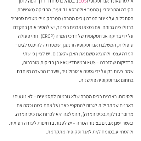
אולטרסאונד אנדוסקופי (
EUS
). במהלכו מוחדר דרך הפה לתוך
הקיבה והתריסריון מתמר אולטרסאונד זעיר. הבדיקה מאפשרת
הסתכלות על צינור המרה (וכיס המרה) ממרחק מילימטרים ספורים
ברזולוציה גבוהה. אם נמצאו אבנים בצינור, יש להסיר אותן בהקדם
על ידי בדיקה אנדוסקופית של דרכי המרה (ERCP). זוהי פעולה
טיפולית, המשלבת אנדוסקופיה ורנטגן, שמטרתה להיכנס לצינור
המרה עצמו ולהוציא משם את האבן/האבנים. יש לציין כי שתי
הבדיקות שהזכרנו – EUS ובמיוחדERCP הן בדיקות מורכבות,
שמבוצעות רק על ידי גסטרואנטרולוגים, שעברו הכשרה מיוחדת
בתחום אנדוסקופיה פולשנית.
ולסיכום: באבנים בכיס המרה שלא גורמות לתסמינים – לא נוגעים!
באבנים שמתחילות לגרום להתקפי כאב (על אחת כמה וכמה אם
מדובר בדלקת בכיס המרה), ההמלצה היא לכרות את כיס המרה.
כאשר ישנן אבנים בצינור המרה – יש לפנות בדחיפות לעזרה רפואית
ולהסתייע במומחה/ית לאנדוסקופיה מתקדמת.